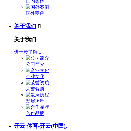
国内案例
国外案例
关于我们

关于我们
进一步了解

公司简介
企业文化
荣誉资质
发展历程
合作品牌
开云·体育-开云(中国),