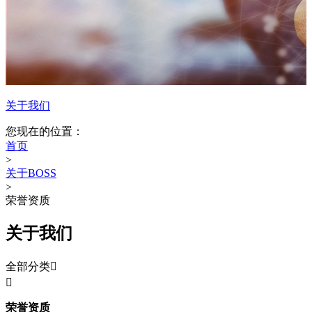
关于我们
您现在的位置：
首页
>
关于BOSS
>
荣誉资质
关于我们
全部分类


荣誉资质