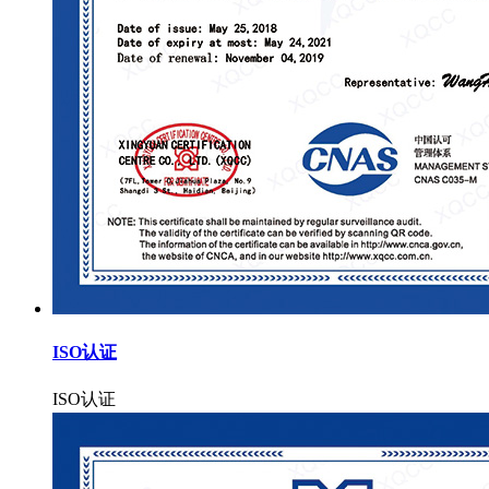
ISO认证
ISO认证