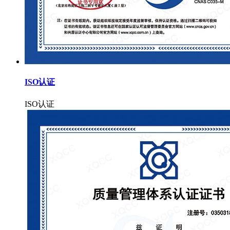
ISO认证
ISO认证