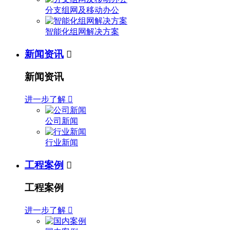
分支组网及移动办公
智能化组网解决方案
新闻资讯

新闻资讯
进一步了解

公司新闻
行业新闻
工程案例

工程案例
进一步了解
