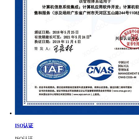
ISO认证
ISO认证