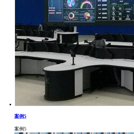
案例5
案例5