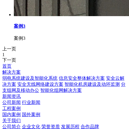
案例3
案例3
上一页
1
下一页
首页
解决方案
弱电系统建设及智能化系统
信息安全整体解决方案
安全云解
决方案
安全无线网络建设方案
智能化机房建设及动环监测
分
支组网及移动办公
智能化组网解决方案
新闻资讯
公司新闻
行业新闻
工程案例
国内案例
国外案例
关于我们
公司简介
企业文化
荣誉资质
发展历程
合作品牌