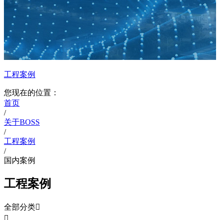
工程案例
您现在的位置：
首页
/
关于BOSS
/
工程案例
/
国内案例
工程案例
全部分类

