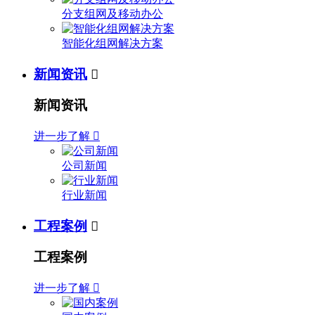
分支组网及移动办公
智能化组网解决方案
新闻资讯

新闻资讯
进一步了解

公司新闻
行业新闻
工程案例

工程案例
进一步了解
