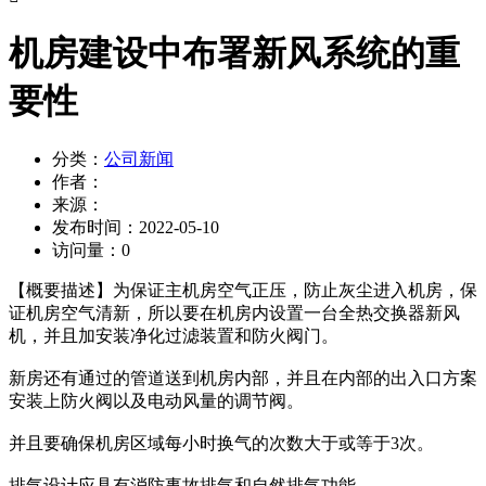
机房建设中布署新风系统的重
要性
分类：
公司新闻
作者：
来源：
发布时间：
2022-05-10
访问量：
0
【概要描述】
为保证主机房空气正压，防止灰尘进入机房，保
证机房空气清新，所以要在机房内设置一台全热交换器新风
机，并且加安装净化过滤装置和防火阀门。
新房还有通过的管道送到机房内部，并且在内部的出入口方案
安装上防火阀以及电动风量的调节阀。
并且要确保机房区域每小时换气的次数大于或等于3次。
排气设计应具有消防事故排气和自然排气功能。