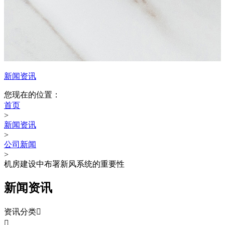
新闻资讯
您现在的位置：
首页
>
新闻资讯
>
公司新闻
>
机房建设中布署新风系统的重要性
新闻资讯
资讯分类

